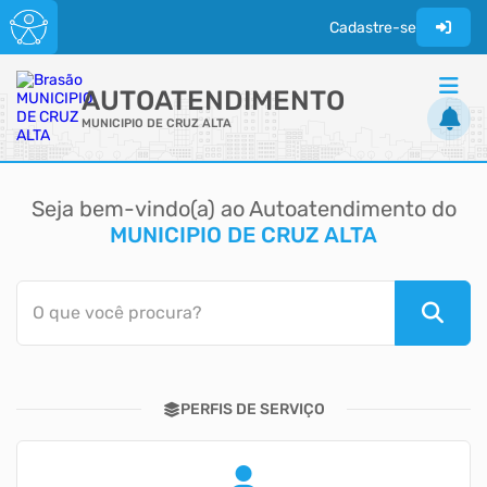
Cadastre-se
AUTOATENDIMENTO
MUNICIPIO DE CRUZ ALTA
ACESSO RÁPIDO
Seja bem-vindo(a) ao Autoatendimento do
Acessibilidade
MUNICIPIO DE CRUZ ALTA
Cidadão
Diário Oficial
O que você procura?
Transparência
PERFIS DE SERVIÇO