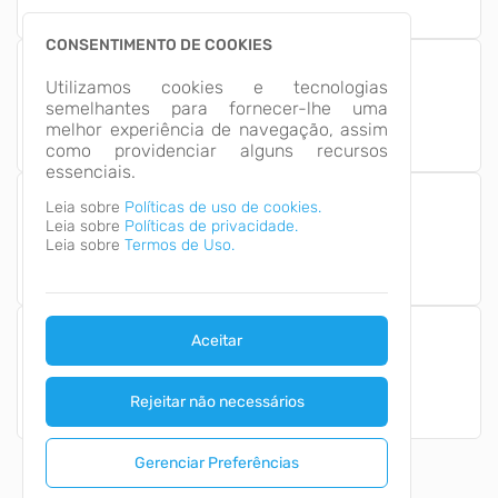
CONSENTIMENTO DE COOKIES
3%
Utilizamos cookies e tecnologias
Serviços
semelhantes para fornecer-lhe uma
Informativos
melhor experiência de navegação, assim
como providenciar alguns recursos
essenciais.
Leia sobre
Políticas de uso de cookies.
97%
Leia sobre
Políticas de privacidade.
Serviços
Digitais
Leia sobre
Termos de Uso.
Aceitar
Acessos aos Serviços
1.3 M
Rejeitar não necessários
Gerenciar Preferências